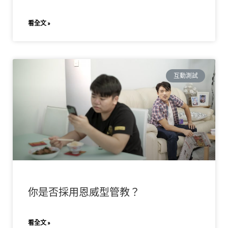
看全文 »
互動測試
你是否採用恩威型管教？
看全文 »