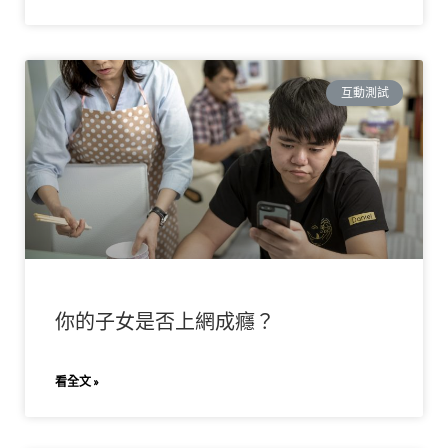
互動測試
你的子女是否上網成癮？
看全文 »